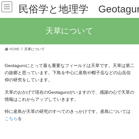
コ
ナ
民俗学と地理学 Geotagur
ン
ビ
テ
ゲ
ン
ー
ツ
シ
天草について
に
ョ
移
ン
動
に
HOME
天草について
移
動
Geotaguroにとって最も重要なフィールドは天草です。天草は第二
の故郷と思っています。下島を中心に産島や帽子岳などの山岳信
仰の研究をしています。
天草のおかげで現在のGeotaguroがいますので、感謝の心で天草の
情報はこれからアップしていきます。
特に産島が天草の研究のすべてのきっかけです。産島については
こちら
を